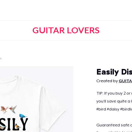
GUITAR LOVERS
e
Continuer
Easily Di
Created by
GUITA
TIP: If you buy 2 o
you’ll save quite a 
#bird #daisy #birdl
Guaranteed safe a