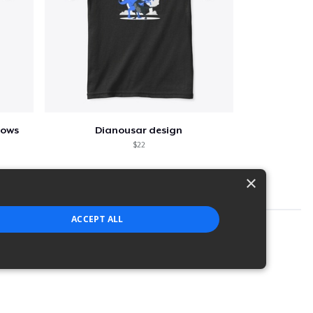
lows
Dianousar design
$22
×
ACCEPT ALL