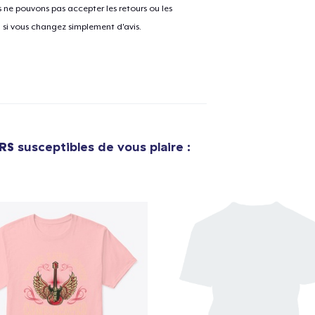
ne pouvons pas accepter les retours ou les
u si vous changez simplement d'avis.
Unisex Classic Pullover Hoodie
34,99 $US
Poster - 24" x 36"
23,99 $US
Unisex Premium Pullover Hoodie
RS
susceptibles de vous plaire :
44,99 $US
Triblend Tee
25,99 $US
Comfort Tee
22,99 $US
Mug