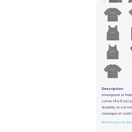
Description:
Intemporel et fiab
coton (4 à 6 oz) p
doubles, le col ro
classique et confo
Montrer plus de dét