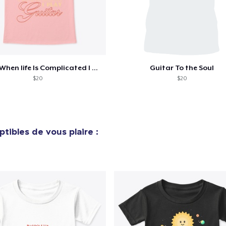
14,99 $US
Unisex Classic Crewneck Sweatshirt
32,99 $US
Kids Classic Pullover Hoodie
Guitar When life Is Complicated I Play
Guitar To the Soul
33,99 $US
$20
$20
Women's Classic Tee
21,99 $US
tibles de vous plaire :
Premium V-Neck Tee
23,99 $US
Women's Premium V-Neck Tee
23,99 $US
Premium Long Sleeve Tee