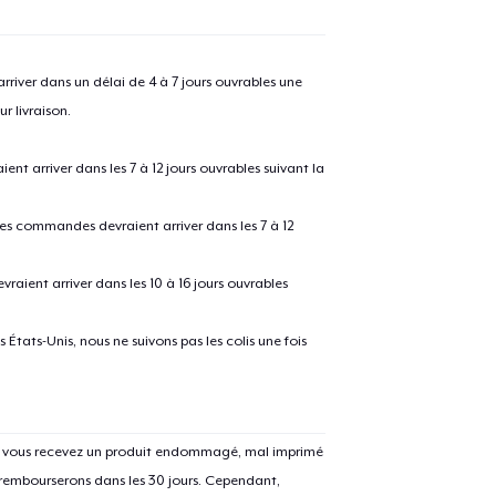
e ajouté au
Panier
V
river dans un délai de 4 à 7 jours ouvrables une
r livraison.
 arriver dans les 7 à 12 jours ouvrables suivant la
Procéder à la
Continuer Mes
 les commandes devraient arriver dans les 7 à 12
Vérification
raient arriver dans les 10 à 16 jours ouvrables
Classic Crew Neck T-Shirt
24,99 $US
États-Unis, nous ne suivons pas les colis une fois
Tote Bag
19,99 $US
Si vous recevez un produit endommagé, mal imprimé
Toddler Classic Tee
 rembourserons dans les 30 jours. Cependant,
15,99 $US