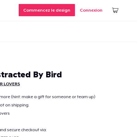
Commencez le design
Connexion
stracted By Bird
R LOVERS
r more (hint: make a gift for someone or team up)
lot on shipping.
overs
nd secure checkout via: