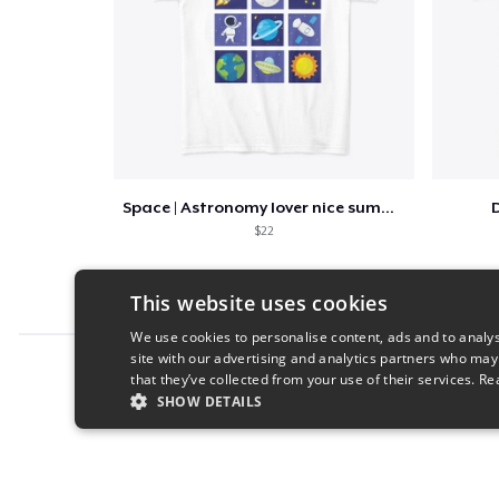
Space | Astronomy lover nice summer tee
D
$22
This website uses cookies
We use cookies to personalise content, ads and to analys
site with our advertising and analytics partners who may
Report this product
that they’ve collected from your use of their services.
Re
SHOW DETAILS
STRICTLY NECESSARY
PERFORMANC