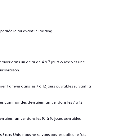
e ajouté au
Panier
V
pédiée le ou avant le
loading...
.
Procéder à la
Continuer Mes
river dans un délai de 4 à 7 jours ouvrables une
Vérification
r livraison.
Die Cut Sticker
 arriver dans les 7 à 12 jours ouvrables suivant la
 les commandes devraient arriver dans les 7 à 12
Unisex Classic Pullover Hoodie
raient arriver dans les 10 à 16 jours ouvrables
Classic Crew Neck T-Shirt
États-Unis, nous ne suivons pas les colis une fois