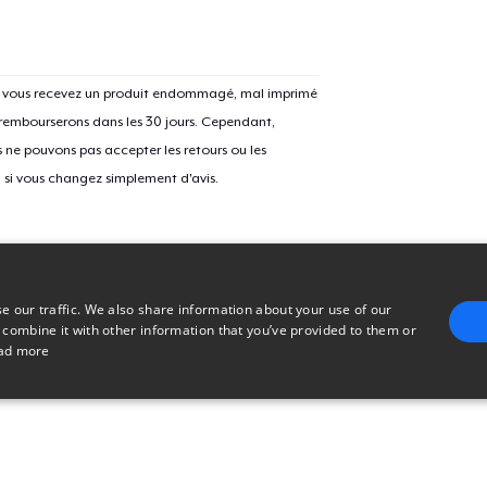
Mug
Si vous recevez un produit endommagé, mal imprimé
 rembourserons dans les 30 jours. Cependant,
Unisex Classic Crewneck Sweatshirt
ne pouvons pas accepter les retours ou les
u si vous changez simplement d'avis.
Women's Classic Tee
Classic Long Sleeve Tee
e our traffic. We also share information about your use of our
 combine it with other information that you’ve provided to them or
ad more
E
TARGETING
FUNCTIONALITY
UNCLASSIFIED