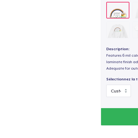
Description:
Features 6 mil cal
laminate finish ad
Adequate for out
Sélectionnez la ta