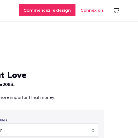
Commencez le design
Connexion
ut Love
r2083...
 more important that money.
bles