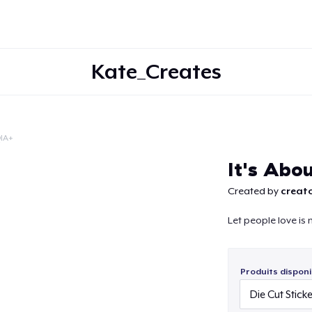
Kate_Creates
IA+
Continuer
It's Abo
Created by
creato
Let people love is
Produits disponi