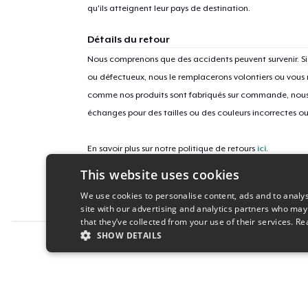
qu'ils atteignent leur pays de destination.
Détails du retour
Nous comprenons que des accidents peuvent survenir. 
ou défectueux, nous le remplacerons volontiers ou vous
comme nos produits sont fabriqués sur commande, nous 
échanges pour des tailles ou des couleurs incorrectes o
En savoir plus sur notre politique de retours
ici
.
This website uses cookies
ID campagne
We use cookies to personalise content, ads and to analys
get-its-about-love
site with our advertising and analytics partners who may
that they’ve collected from your use of their services.
Re
SHOW DETAILS
Report this product
STRICTLY NECESSARY
PERFORMANC