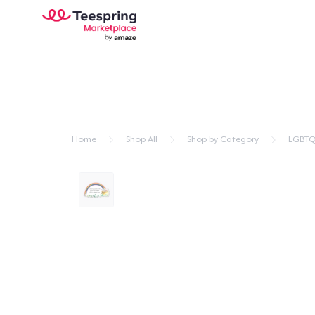
Home
Shop All
Shop by Category
LGBTQ