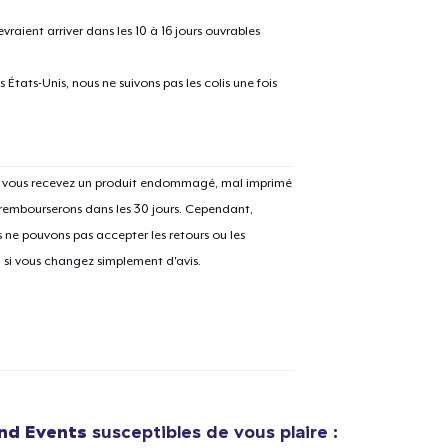
raient arriver dans les 10 à 16 jours ouvrables
États-Unis, nous ne suivons pas les colis une fois
e ajouté au
Panier
V
Si vous recevez un produit endommagé, mal imprimé
 rembourserons dans les 30 jours. Cependant,
ne pouvons pas accepter les retours ou les
u si vous changez simplement d'avis.
Procéder à la
Continuer Mes
Vérification
Comfort Tee
21,99 $US
and Events
susceptibles de vous plaire :