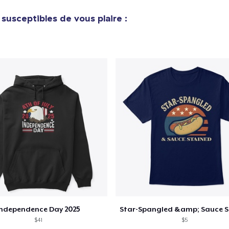
Classic Long Sleeve Tee
susceptibles de vous plaire :
28,99 $US
Independence Day 2025
$41
$5