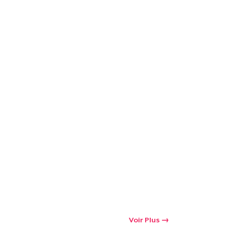
oir le Panier
Qté
 Achats
Voir Plus