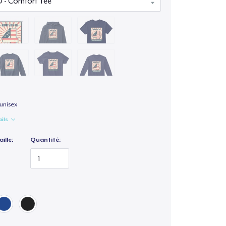
unisex
ails
ille:
Quantité: