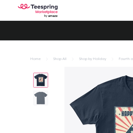
Home
Shop All
Shop by Holiday
Fourth of