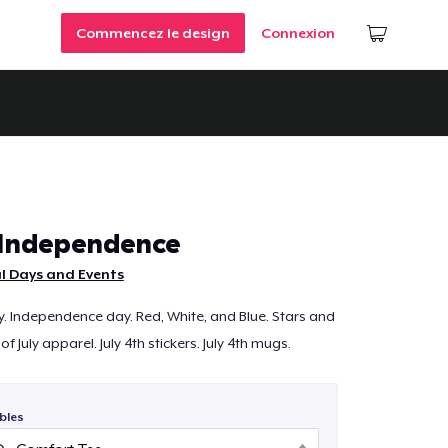
Commencez le design
Connexion
 Independence
l Days and Events
July. Independence day. Red, White, and Blue. Stars and
 of July apparel. July 4th stickers. July 4th mugs.
bles