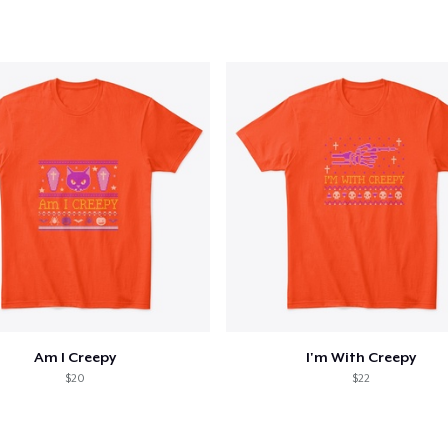
Die Cut Sticker
6,99 $US
Unisex Classic Pullover Hoodie
37,99 $US
Classic Crew Neck T-Shirt
19,99 $US
Mug
13,99 $US
Unisex Classic Crewneck Sweatshirt
30,99 $US
Am I Creepy
I'm With Creepy
$20
$22
Women's Classic Tee
23,99 $US