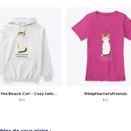
32,97 $US
Harriet the Beach Cat ~ Cozy (white)
#HelpHarrietsFriends
$40
$24
bles de vous plaire :