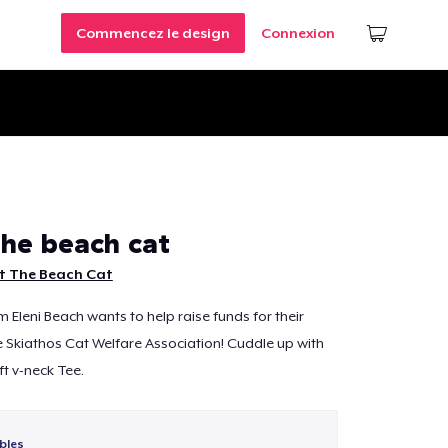
Commencez le design
Connexion
the beach cat
t The Beach Cat
om Eleni Beach wants to help raise funds for their
he Skiathos Cat Welfare Association! Cuddle up with
ft v-neck Tee.
bles