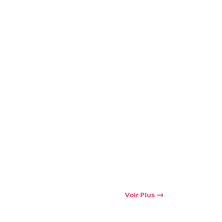
oir le Panier
Qté
 Achats
Voir Plus