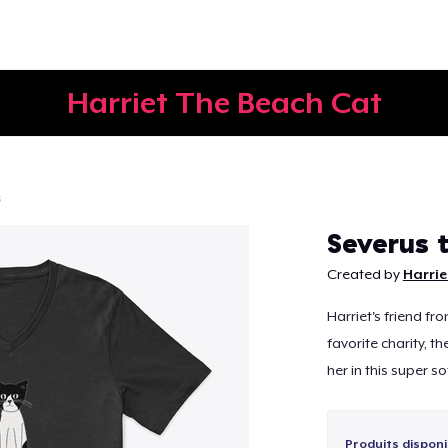
Harriet The Beach Cat
s
Continuer
Severus 
Created by
Harrie
Harriet's friend fr
favorite charity, t
her in this super so
Produits disponi