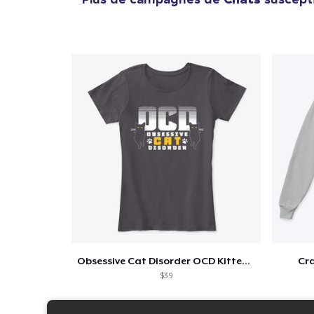
Obsessive Cat Disorder OCD Kittens Lover
Cra
$39