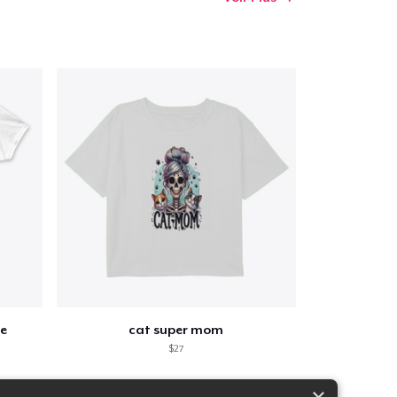
e
cat super mom
$27