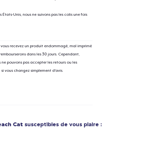
États-Unis, nous ne suivons pas les colis une fois
Si vous recevez un produit endommagé, mal imprimé
e ajouté au
Panier
V
 rembourserons dans les 30 jours. Cependant,
ne pouvons pas accepter les retours ou les
u si vous changez simplement d'avis.
Procéder à la
Continuer Mes
Vérification
Premium V-Neck Tee
30,99 $US
each Cat
susceptibles de vous plaire :
Premium V-Neck Tee