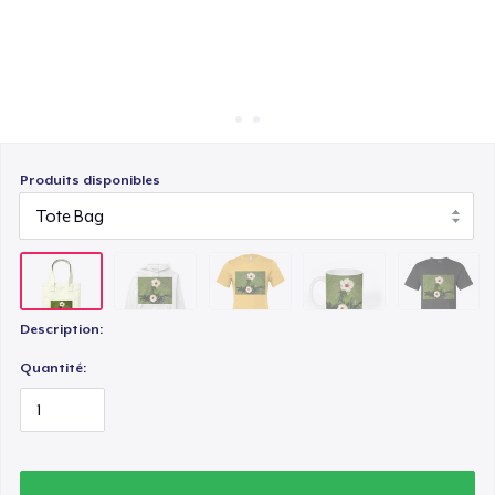
Comment ça marche
Vendez partout
Mug
Vendre n'importe quoi
Comfort Colors 1717 | Classic Heavyweight T-Shirt
Produits disponibles
Description:
Quantité: