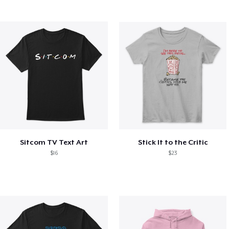
Sitcom TV Text Art
Stick It to the Critic
$16
$23