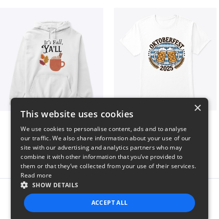
×
This website uses cookies
It’s Fall, Ya’ll
Oktoberfest 2025
We use cookies to personalise content, ads and to analyse
$41
$41
our traffic. We also share information about your use of our
site with our advertising and analytics partners who may
combine it with other information that you’ve provided to
them or that they’ve collected from your use of their services.
Read more
SHOW DETAILS
Report this product
ACCEPT ALL