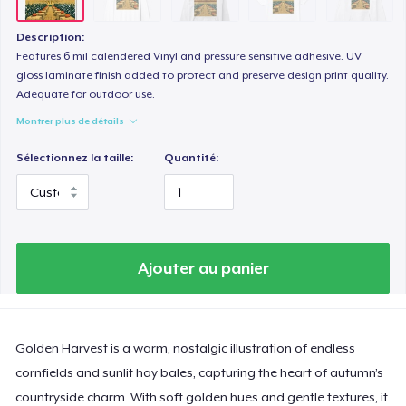
Women's Classic Tee
23,99 $US
Description:
Features 6 mil calendered Vinyl and pressure sensitive adhesive. UV
Tru Transfer Printed Classic Tee
gloss laminate finish added to protect and preserve design print quality.
Adequate for outdoor use.
27,99 $US
Montrer plus de détails
Comfort Colors 1717 | Classic Heavyweight T-Shirt
Sélectionnez la taille:
Quantité:
24,99 $US
Tru Transfer Unisex Crewneck Sweatshirt
40,99 $US
Ajouter au panier
Tru Transfer Printed Unisex Premium Hoodie
61,99 $US
Golden Harvest is a warm, nostalgic illustration of endless
Classic Long Sleeve Tee
30,99 $US
cornfields and sunlit hay bales, capturing the heart of autumn’s
countryside charm. With soft golden hues and gentle textures, it