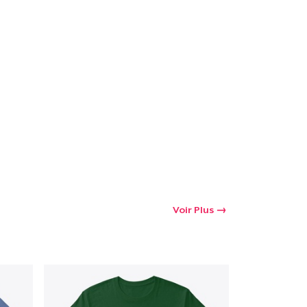
oir le Panier
Qté
 Achats
Voir Plus