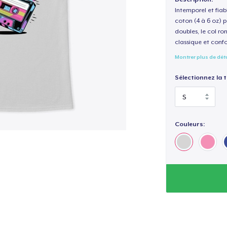
Intemporel et fiab
coton (4 à 6 oz) p
doubles, le col ro
classique et confo
Montrer plus de dét
Sélectionnez la ta
Couleurs: