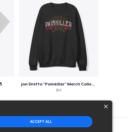
5
Jon Dretto "Painkiller" Merch Collection
$39
×
ACCEPT ALL