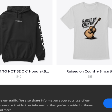
"IT'S OK TO NOT BE OK" Hoodie (BP LOGO)
Raised on Country Since 8
$40
$23
e our traffic. We also share information about your use of our
 combine it with other information that you’ve provided to them or
ad more