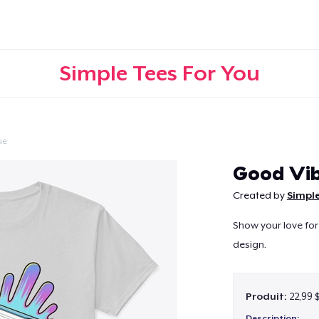
Simple Tees For You
ue
Continuer
Good Vib
Created by
Simple
Show your love for
design.
Produit:
22,99 
Description: