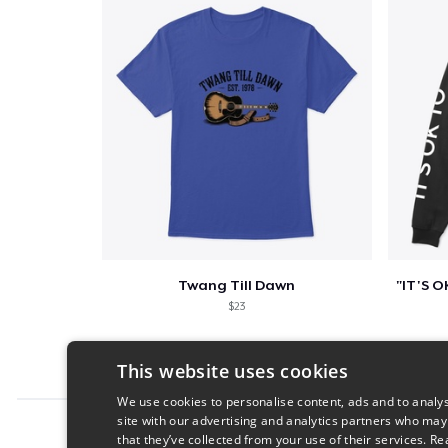
Twang Till Dawn
$23
This website uses cookies
We use cookies to personalise content, ads and to analys
site with our advertising and analytics partners who may
Report this product
that they’ve collected from your use of their services.
Re