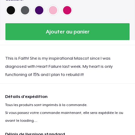
Next Level 3600 | Premium Ring-Spun Cotton T-Shirt
Premium V-Neck Tee
Ajouter au panier
This is Faith! She is my inspirational Mascot since I was
diagnosed with Heart Failure last week. My heart is only
functioning at 15% and I plan to rebuild it!
Détails d'expédition
Tous les produits sont imprimés à la commande.
Si vous passez votre commande maintenant, elle sera expédiée le ou
avant le
loading...
.
Délais de livraison standard