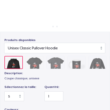
Comment ça marche
Vendez partout
Mug
Vendre n'importe quoi
Unisex Classic Crewneck Sweatshirt
Produits disponibles
Women's Classic Tee
Description:
Premium V-Neck Tee
Coupe classique, unisexe
Sélectionnez la taille:
Quantité:
Classic Long Sleeve Tee
Couleurs: