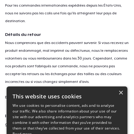
Pour les commandes internationales expédiées depuis les États-Unis,
nous ne suivons pas les colis une fois qu'ils atteignent leur pays de
destination.
Détails du retour
Nous comprenons que des accidents peuvent survenir. Si vous recevez un
produit endommagé, mal imprimé ou défectueux, nous le remplacerons
volontiers ou vous rembourserons dans les 30 jours. Cependant, comme
nos produits sont fabriqués sur commande, nous ne pouvons pas
accepter les retours ou les échanges pour des tailles ou des couleurs
incorrectes ou si vous changez simplement d'avis.
×
This website uses cookies
En savoir plus sur notre politique de retours
ici
.
We use cookies to personalise content, ads and to analyse
our traffic. We also share information about your use of our
ID campagne
site with our advertising and analytics partners who may
combine it with other information that you’ve provided to
graphite-ultras-tee
them or that they’ve collected from your use of their services.
Read more