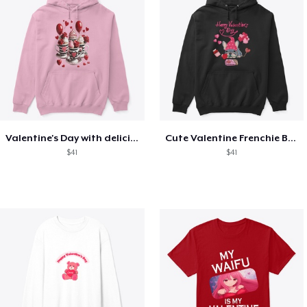
Valentine's Day with delicious food
Cute Valentine Frenchie Bulldog
$41
$41