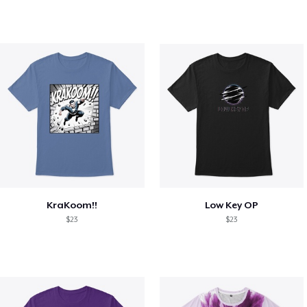
KraKoom!!
Low Key OP
$23
$23