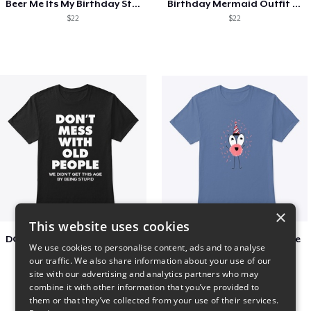
Beer Me Its My Birthday St Patricks Day
Birthday Mermaid Outfit Costume
$22
$22
×
This website uses cookies
DON´T MESS WITH OLD PEOPLE
Adoption Is Both celebrate
We use cookies to personalise content, ads and to analyse
$48
$22
our traffic. We also share information about your use of our
site with our advertising and analytics partners who may
combine it with other information that you’ve provided to
them or that they’ve collected from your use of their services.