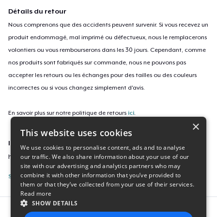
Détails du retour
Nous comprenons que des accidents peuvent survenir. Si vous recevez un
produit endommagé, mal imprimé ou défectueux, nous le remplacerons
volontiers ou vous rembourserons dans les 30 jours. Cependant, comme
nos produits sont fabriqués sur commande, nous ne pouvons pas
accepter les retours ou les échanges pour des tailles ou des couleurs
incorrectes ou si vous changez simplement d'avis.
En savoir plus sur notre politique de retours
ici
.
×
This website uses cookies
ID campagne
We use cookies to personalise content, ads and to analyse
our traffic. We also share information about your use of our
har30lemfashiontshirt3
site with our advertising and analytics partners who may
combine it with other information that you’ve provided to
Signaler cette page
them or that they’ve collected from your use of their services.
Read more
SHOW DETAILS
Report this product