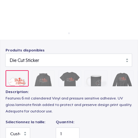
Comment ça marche
Vendez partout
Mug
Vendre n'importe quoi
Unisex Classic Crewneck Sweatshirt
Produits disponibles
Women's Classic Tee
Description:
Women's Racerback Tank
Features 6 mil calendered Vinyl and pressure sensitive adhesive. UV
gloss laminate finish added to protect and preserve design print quality.
Adequate for outdoor use.
Classic Long Sleeve Tee
Sélectionnez la taille:
Quantité: