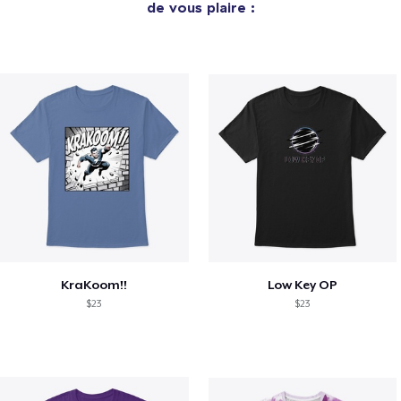
de vous plaire :
KraKoom!!
Low Key OP
$23
$23