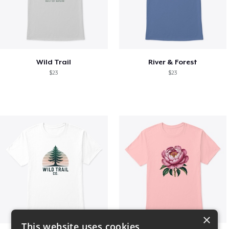
Wild Trail
River & Forest
$23
$23
×
This website uses cookies