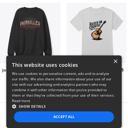
×
This website uses cookies
Jon Dretto "Painkiller" Merch Collection
Raised on Country Since 85
We use cookies to personalise content, ads and to analyse
$39
$23
our traffic. We also share information about your use of our
site with our advertising and analytics partners who may
combine it with other information that you’ve provided to
them or that they’ve collected from your use of their services.
Read more
SHOW DETAILS
Report this product
ACCEPT ALL