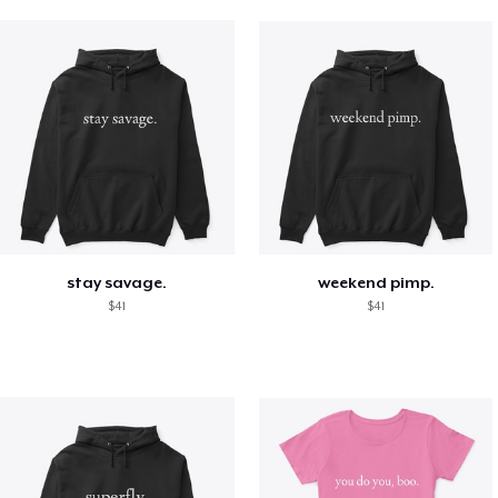
stay savage.
weekend pimp.
$41
$41