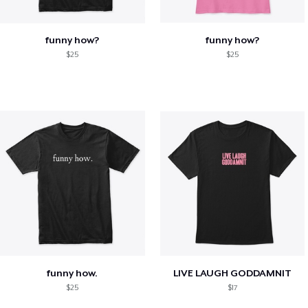
funny how?
funny how?
$25
$25
funny how.
LIVE LAUGH GODDAMNIT
$25
$17