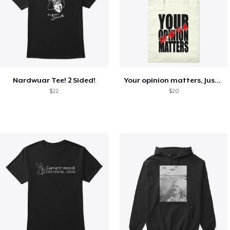
Nardwuar Tee! 2 Sided!
Your opinion matters, Just not to me!
$22
$20