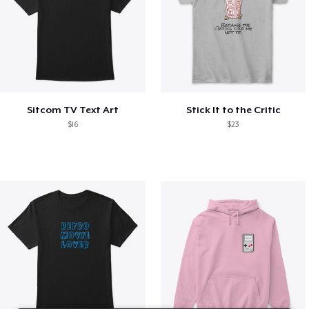
Sitcom TV Text Art
Stick It to the Critic
$16
$23