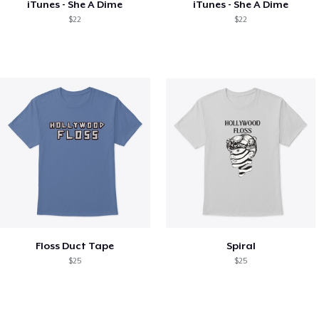
iTunes - She A Dime
iTunes - She A Dime
$22
$22
Floss Duct Tape
Spiral
$25
$25