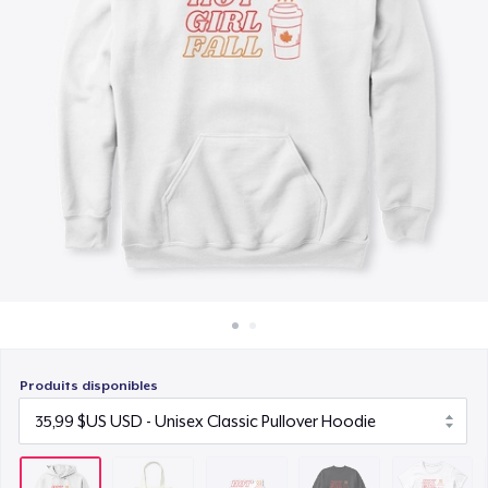
Comment ça marche
7,99 $US
Vendez partout
Unisex Classic Crewneck Sweatshirt
Vendre n'importe quoi
32,99 $US
Women's Classic Tee
22,99 $US
Next Level 3600 | Premium Ring-Spun Cotton T-Shirt
24,99 $US
Produits disponibles