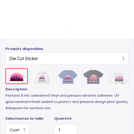
Comment ça marche
Vendez partout
Comfort Tee
Vendre n'importe quoi
Mug
Produits disponibles
Women's Classic Tee
Description:
Features 6 mil calendered Vinyl and pressure sensitive adhesive. UV
gloss laminate finish added to protect and preserve design print quality.
Adequate for outdoor use.
Sélectionnez la taille:
Quantité: