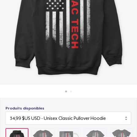
Comment ça marche
16,99 $US
Vendez partout
Premium V-Neck Tee
Vendre n'importe quoi
25,99 $US
Women's Comfort Tee
24,99 $US
Classic Long Sleeve Tee
26,99 $US
Next Level 3600 | Premium Ring-Spun Cotton T-Shirt
26,99 $US
Produits disponibles
Premium V-Neck Tee
41,56 $US