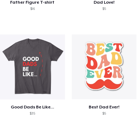
Father Figure T-shirt
Dad Love!
$16
$5
Good Dads Be Like...
Best Dad Ever!
$35
$5