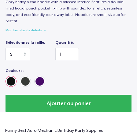
Classic Long Sleeve Tee
Cozy heavy blend hoodie with a brushed interior. Features a double-
lined hood, pouch pocket, 1x1 rib with spandex for stretch, seamless
30,99 $US
body, and eco-friendly tear-away label. Hoodie runs small; size up for
best fit.
Next Level 3600 | Premium Ring-Spun Cotton T-Shirt
Montrer plus de détails
24,99 $US
Sélectionnez la taille:
Quantité:
Couleurs:
Ajouter au panier
Funny Best Auto Mechanic Birthday Party Supplies