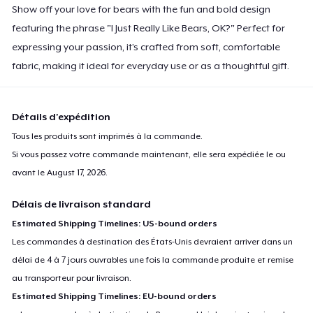
Show off your love for bears with the fun and bold design
Next Level 3600 | Premium Ring-Spun Cotton T-Shirt
24,99 $US
featuring the phrase "I Just Really Like Bears, OK?" Perfect for
expressing your passion, it’s crafted from soft, comfortable
fabric, making it ideal for everyday use or as a thoughtful gift.
Détails d'expédition
Tous les produits sont imprimés à la commande.
Si vous passez votre commande maintenant, elle sera expédiée le ou
avant le
August 17, 2026
.
Délais de livraison standard
Estimated Shipping Timelines: US-bound orders
Les commandes à destination des États-Unis devraient arriver dans un
délai de 4 à 7 jours ouvrables une fois la commande produite et remise
au transporteur pour livraison.
Estimated Shipping Timelines: EU-bound orders