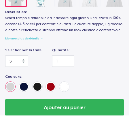
Heavy Tee
44,99 $US
Description:
Senza tempo e affidabile da indossare ogni giorno. Realizzato in 100%
Tru Transfer Printed Classic Tee
cotone (4-6 once) per comfort e durata. Le cuciture doppie, il girocollo
a coste e l'etichetta a strappo offrono un look classico e confortevole.
27,99 $US
Montrer plus de détails
Comfort Colors 1717 | Classic Heavyweight T-Shirt
Sélectionnez la taille:
Quantité:
24,99 $US
Tru Transfer Unisex Crewneck Sweatshirt
40,99 $US
Couleurs:
Tru Transfer Printed Unisex Premium Hoodie
61,99 $US
Ajouter au panier
Classic Long Sleeve Tee
30,99 $US