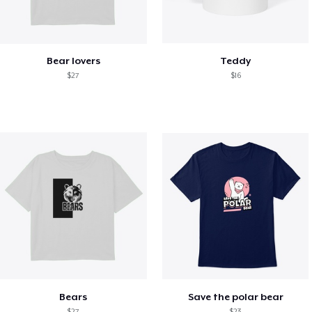
Bear lovers
Teddy
$27
$16
Bears
Save the polar bear
$27
$23