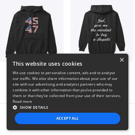
×
This website uses cookies
Vintage 45-47 Design
B
We use cookies to personalise content, ads and to analyse
$40
$51
our traffic. We also share information about your use of our
site with our advertising and analytics partners who may
combine it with other information that you’ve provided to
them or that they’ve collected from your use of their services.
Read more
SHOW DETAILS
Report this product
ACCEPT ALL
STRICTLY NECESSARY
PERFORMANCE