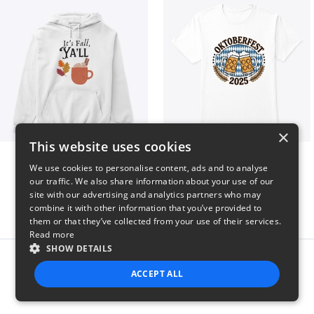
×
This website uses cookies
It’s Fall, Ya’ll
Oktoberfest 2025
We use cookies to personalise content, ads and to analyse
$41
$41
our traffic. We also share information about your use of our
site with our advertising and analytics partners who may
combine it with other information that you’ve provided to
them or that they’ve collected from your use of their services.
Read more
SHOW DETAILS
Report this product
ACCEPT ALL
STRICTLY NECESSARY
PERFORMANCE