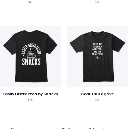
$41
$20
Easily Distracted by Snacks
Beautiful agave
$20
$30