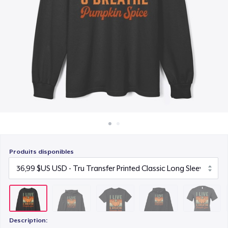
Comment ça marche
22,99 $US
Vendez partout
Unisex Premium Pullover Hoodie
Vendre n'importe quoi
40,99 $US
Bella Canvas 3001 | Classic Unisex Jersey T-Shirt
21,99 $US
Comfort Tee
23,99 $US
Produits disponibles
Unisex Classic Crewneck Sweatshirt
32,99 $US
Women's Classic Tee
23,99 $US
Description: