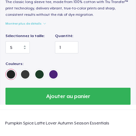
Heavy Tee
The classic long sleeve tee, made from 100% cotton with Tru Transfer™
print technology, delivers vibrant, true-to-color prints and sharp,
44,99 $US
consistent results without the risk of dye migration.
Montrer plus de détails
Tru transfer Printed Premium Tee
29,99 $US
Sélectionnez la taille:
Quantité:
Tru Transfer Printed Classic Tee
27,99 $US
Couleurs:
Comfort Colors 1717 | Classic Heavyweight T-Shirt
24,99 $US
Classic Long Sleeve Tee
Ajouter au panier
30,99 $US
Next Level 3600 | Premium Ring-Spun Cotton T-Shirt
Pumpkin Spice Latte Lover Autumn Season Essentials
24,99 $US