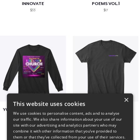
INNOVATE
POEMS VOL.1
$33
$17
×
This website uses cookies
YCOG YOUTH VOLUNTEERS
BADZ71 2025
We use cookies to personalise content, ads and to analyse
$31
$24
our traffic. We also share information about your use of our
site with our advertising and analytics partners who may
combine it with other information that you’ve provided to
them or that they’ve collected from your use of their services.