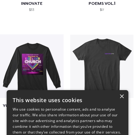
INNOVATE
POEMS VOL.1
$33
$17
×
This website uses cookies
YCOG YOUTH VOLUNTEERS
BADZ71 2025
We use cookies to personalise content, ads and to analyse
$31
$24
our traffic. We also share information about your use of our
site with our advertising and analytics partners who may
combine it with other information that you’ve provided to
them or that they’ve collected from your use of their services.