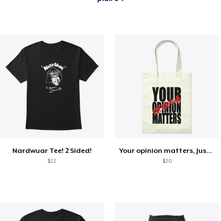
Nardwuar Tee! 2 Sided!
Your opinion matters, Just not to me!
$22
$20