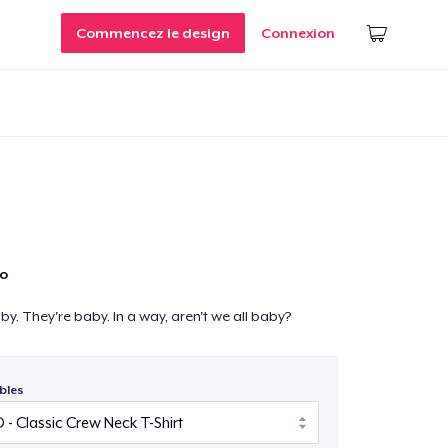
Commencez le design
Connexion
bo
by. They're baby. In a way, aren't we all baby?
bles