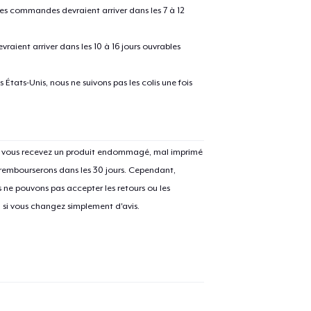
 les commandes devraient arriver dans les 7 à 12
raient arriver dans les 10 à 16 jours ouvrables
États-Unis, nous ne suivons pas les colis une fois
Si vous recevez un produit endommagé, mal imprimé
 rembourserons dans les 30 jours. Cependant,
ne pouvons pas accepter les retours ou les
u si vous changez simplement d'avis.
e ajouté au
Panier
V