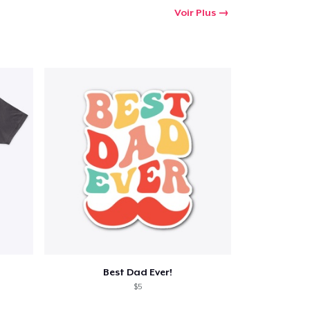
Voir Plus
Qté
 Achats
Best Dad Ever!
$5