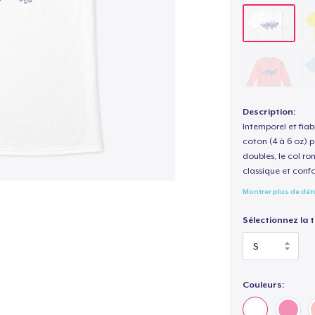
Description:
Intemporel et fiab
coton (4 à 6 oz) p
doubles, le col ro
classique et confo
Montrer plus de dét
Sélectionnez la ta
Couleurs: