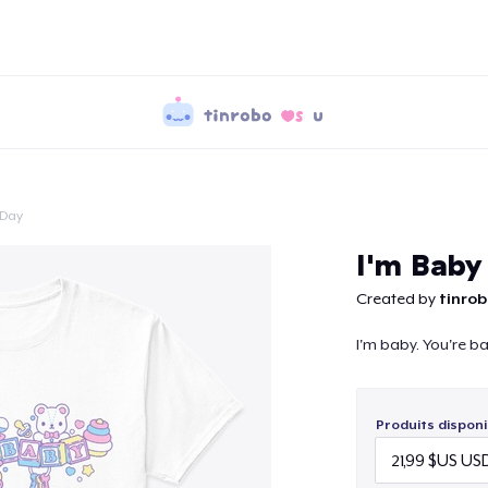
 Day
Continuer
I'm Baby
Created by
tinro
I'm baby. You're ba
Produits disponi