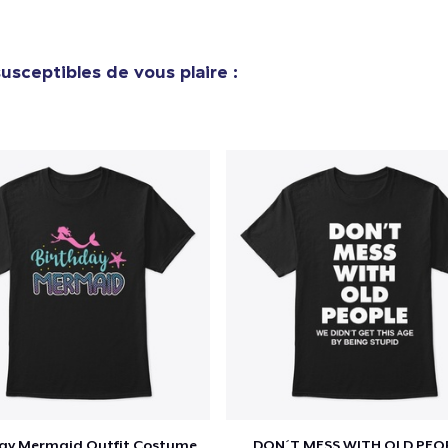
Classic Long Sleeve Tee
25,99 $US
usceptibles de vous plaire :
Next Level 3600 | Premium Ring-Spun Cotton T-Shirt
23,99 $US
day Mermaid Outfit Costume
DON´T MESS WITH OLD PEO