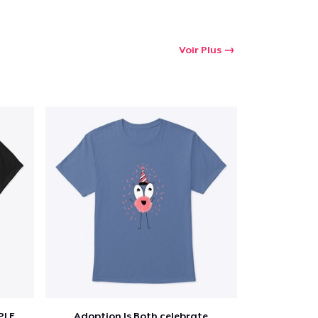
Voir Plus
PLE
Adoption Is Both celebrate