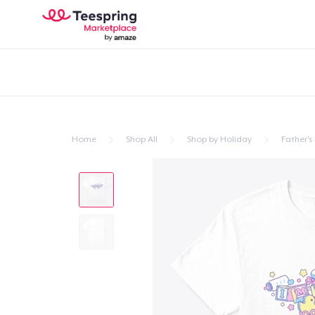
Home
Shop All
Shop by Holiday
Father's