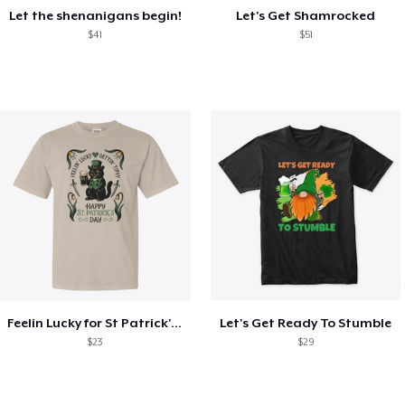
Let the shenanigans begin!
Let's Get Shamrocked
$41
$51
Feelin Lucky for St Patrick's Day
Let's Get Ready To Stumble
$23
$29