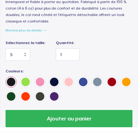
Premium Long Sleeve Tee
Intemporel et fiable à porter au quotidien. Fabriqué à partir de 100 %
coton (4 à 6 oz) pour plus de confort et de durabilité. Les coutures
36,99 $US
doubles, le col rond côtelé et l'étiquette détachable offrent un look
classique et confortable.
Women's Comfort Tee
Montrer plus de détails
25,99 $US
Sélectionnez la taille:
Quantité:
Classic Tank Top
24,99 $US
Couleurs:
Women's Flowy Tank Top
26,99 $US
Classic Long Sleeve Tee
32,99 $US
Ajouter au panier
Next Level 3600 | Premium Ring-Spun Cotton T-Shirt
26,99 $US