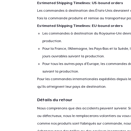
Estimated Shipping Timelines: US-bound orders
Les commandes à destination des États-Unis devraient ar
fois la commande produite et remise au transporteur pou
Estimated Shipping Timelines: EU-bound orders
Les commandes à destination du Royaume-Uni devraient
production.
Pour la France, l'Allemagne, les Pays-Bas et la Suède,
jours ouvrables suivant la production.
Pour tous les autres pays d'Europe, les commandes dev
suivant la production.
1
articl
Pour les commandes internationales expédiées depuis les 
qu'ils atteignent leur pays de destination.
Détails du retour
Nous comprenons que des accidents peuvent survenir. 
ou défectueux, nous le remplacerons volontiers ou vous
comme nos produits sont fabriqués sur commande, nous 
échanges pour des tailles ou des couleurs incorrectes o