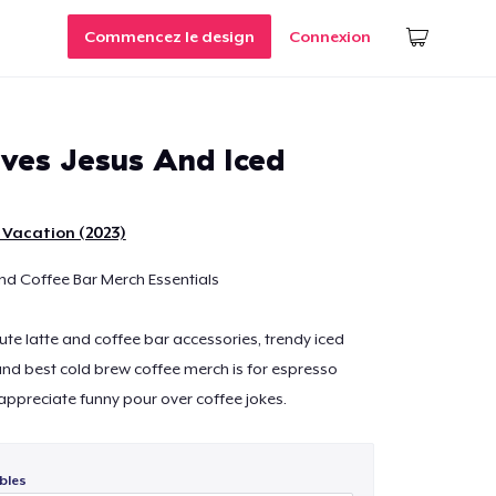
Commencez le design
Connexion
olves Jesus And Iced
 Vacation (2023)
nd Coffee Bar Merch Essentials
cute latte and coffee bar accessories, trendy iced
and best cold brew coffee merch is for espresso
appreciate funny pour over coffee jokes.
bles