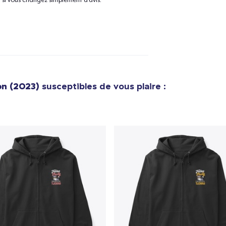
Tru Transfer Printed Classic Long Sleeve Tee
36,99 $US
Unisex Classic Pullover Hoodie
40,99 $US
on (2023)
susceptibles de vous plaire :
Classic Crew Neck T-Shirt
22,99 $US
Unisex Premium Pullover Hoodie
40,99 $US
Bella Canvas 3001 | Classic Unisex Jersey T-Shirt
21,99 $US
Comfort Tee
23,99 $US