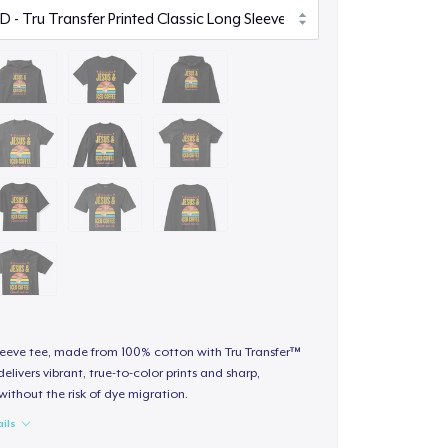
sleeve tee, made from 100% cotton with Tru Transfer™
elivers vibrant, true-to-color prints and sharp,
 without the risk of dye migration.
ails