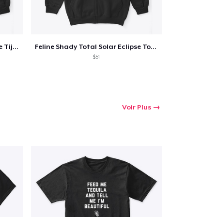
Feline Shady Total Solar Eclipse Tijuana
Feline Shady Total Solar Eclipse Toledo
$51
Voir Plus