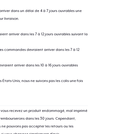
river dans un délai de 4 à 7 jours ouvrables une
r livraison.
 arriver dans les 7 à 12 jours ouvrables suivant la
 les commandes devraient arriver dans les 7 à 12
raient arriver dans les 10 à 16 jours ouvrables
e ajouté au
Panier
États-Unis, nous ne suivons pas les colis une fois
V
Si vous recevez un produit endommagé, mal imprimé
Procéder à la
 rembourserons dans les 30 jours. Cependant,
Continuer Mes
Vérification
ne pouvons pas accepter les retours ou les
u si vous changez simplement d'avis.