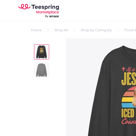
Home
Shop All
Shop by Category
Food &