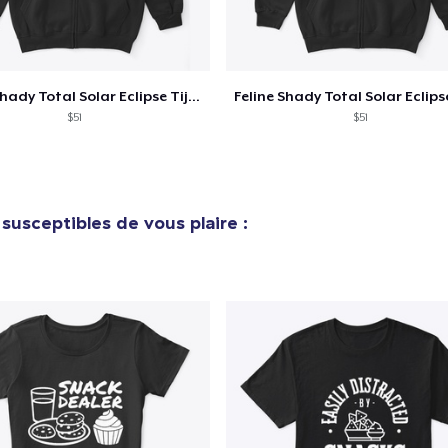
Unisex Classic Crewneck Sweatshirt
32,99 $US
Feline Shady Total Solar Eclipse Tijuana
Women's Classic Tee
$51
$51
23,99 $US
Heavy Tee
44,99 $US
susceptibles de vous plaire :
Tru Transfer Printed Classic Tee
27,99 $US
Comfort Colors 1717 | Classic Heavyweight T-Shirt
24,99 $US
Tru Transfer Unisex Crewneck Sweatshirt
40,99 $US