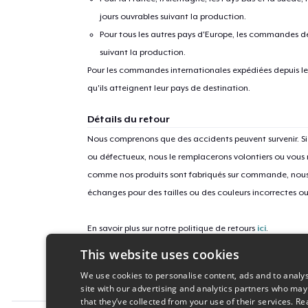
jours ouvrables suivant la production.
Pour tous les autres pays d'Europe, les commandes dev
suivant la production.
Pour les commandes internationales expédiées depuis les 
qu'ils atteignent leur pays de destination.
Détails du retour
Nous comprenons que des accidents peuvent survenir. 
ou défectueux, nous le remplacerons volontiers ou vous
comme nos produits sont fabriqués sur commande, nous 
échanges pour des tailles ou des couleurs incorrectes o
En savoir plus sur notre politique de retours
ici
.
This website uses cookies
ID campagne
We use cookies to personalise content, ads and to analys
independence-day-t-march-2025
site with our advertising and analytics partners who may
that they’ve collected from your use of their services.
Re