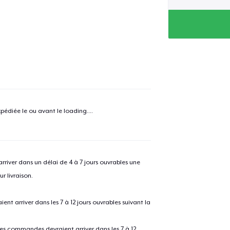
e ajouté au
Panier
V
pédiée le ou avant le
loading...
.
Procéder à la
Continuer Mes
Vérification
river dans un délai de 4 à 7 jours ouvrables une
Unisex Classic Pullover Hoodie
r livraison.
Classic Crew Neck T-Shirt
 arriver dans les 7 à 12 jours ouvrables suivant la
 les commandes devraient arriver dans les 7 à 12