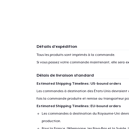
1
articl
Détails d'expédition
Tous les produits sont imprimés à la commande.
Si vous passez votre commande maintenant, elle sera ex
Délais de livraison standard
Estimated Shipping Timelines: US-bound orders
Les commandes à destination des États-Unis devraient ar
fois la commande produite et remise au transporteur pou
Estimated Shipping Timelines: EU-bound orders
Les commandes à destination du Royaume-Uni devraient
production.
Pour la France, l'Allemagne, les Pays-Bas et la Suède,