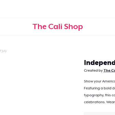
The Cali Shop
 July
Continuer
Independ
Created by
The Ca
Show your America
Featuring a bold de
typography, this co
celebrations. Wear