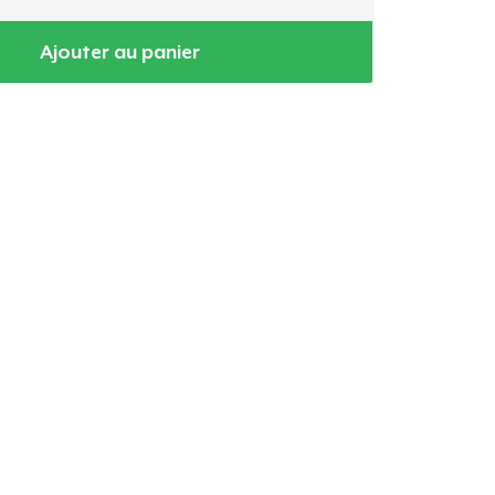
Ajouter au panier
oir le Panier
Qté
 Achats