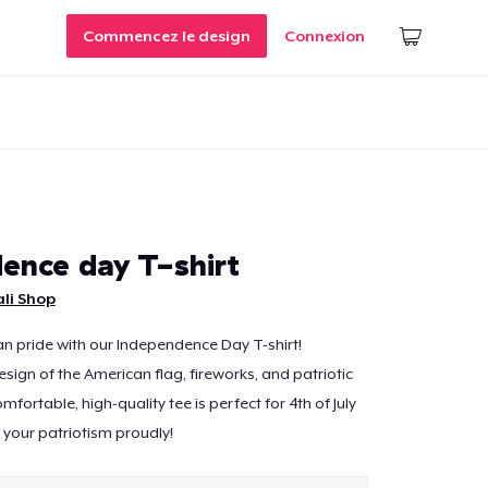
Commencez le design
Connexion
ence day T-shirt
li Shop
n pride with our Independence Day T-shirt!
sign of the American flag, fireworks, and patriotic
mfortable, high-quality tee is perfect for 4th of July
 your patriotism proudly!