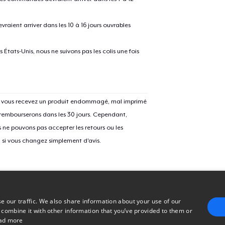
Comfort Tee
raient arriver dans les 10 à 16 jours ouvrables
Mug
États-Unis, nous ne suivons pas les colis une fois
Women's Classic Tee
Si vous recevez un produit endommagé, mal imprimé
 rembourserons dans les 30 jours. Cependant,
Classic Long Sleeve Tee
ne pouvons pas accepter les retours ou les
u si vous changez simplement d'avis.
Next Level 3600 | Premium Ring-Spun Cotton T-Shirt
e our traffic. We also share information about your use of our
 combine it with other information that you’ve provided to them or
ad more