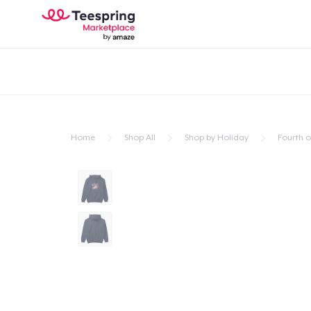
Home
Shop All
Shop by Holiday
Fourth of