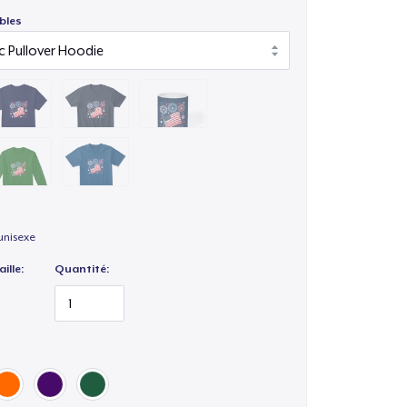
bles
unisexe
ille:
Quantité: