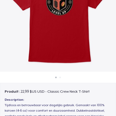
Comment ça marche
Vendez partout
Vendre n'importe quoi
Produit:
22,99 $US USD - Classic Crew Neck T-Shirt
Description:
Tijdloos en betrouwbaar voor dagelijks gebruik. Gemaakt van 100%
katoen (4-6 oz) voor comfort en duurzaamheid. Dubbelnaaldstiksel,
geribde ronde hals en afscheurbaar label zorgen voor een klassieke,