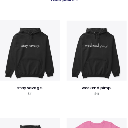
stay savage.
weekend pimp.
$41
$41