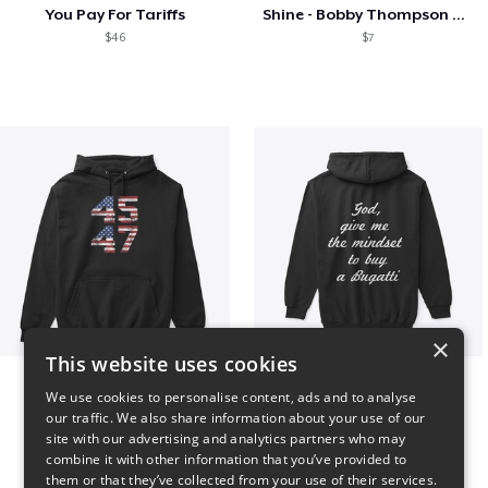
You Pay For Tariffs
Shine - Bobby Thompson Band Merch
$46
$7
×
This website uses cookies
Vintage 45-47 Design
B
We use cookies to personalise content, ads and to analyse
$40
$51
our traffic. We also share information about your use of our
site with our advertising and analytics partners who may
combine it with other information that you’ve provided to
them or that they’ve collected from your use of their services.