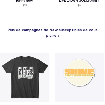
funny how.
LIVE LAUGH GODDAMNIT
$25
$17
Plus de campagnes de
New
susceptibles de vous
plaire :