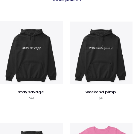
stay savage.
weekend pimp.
$41
$41