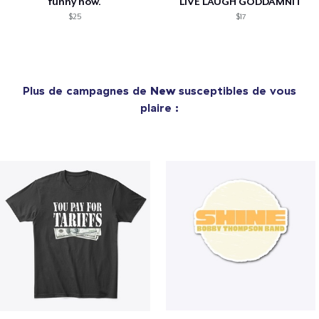
funny how.
LIVE LAUGH GODDAMNIT
$25
$17
Plus de campagnes de
New
susceptibles de vous
plaire :