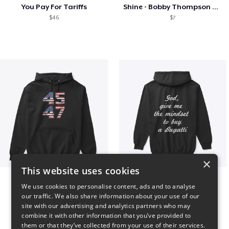
You Pay For Tariffs
Shine - Bobby Thompson Band Merch
$46
$7
×
This website uses cookies
Vintage 45-47 Design
B
We use cookies to personalise content, ads and to analyse
$40
$51
our traffic. We also share information about your use of our
site with our advertising and analytics partners who may
combine it with other information that you’ve provided to
them or that they’ve collected from your use of their services.