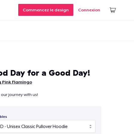
Commencez le design
Connexion
ood Day for a Good Day!
g Pink Flamingo
ur journey with us!
bles