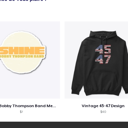
Shine - Bobby Thompson Band Merch
Vintage 45-47 Design
$7
$40