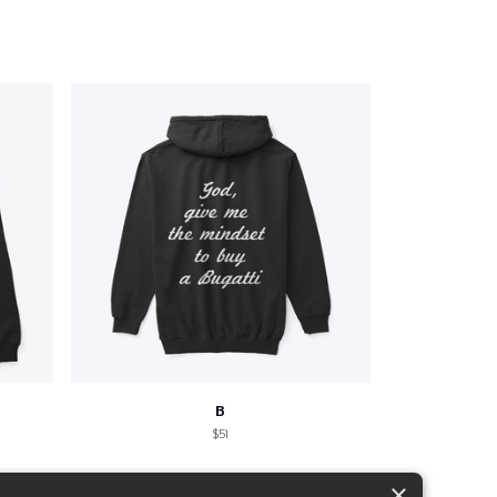
B
$51
×