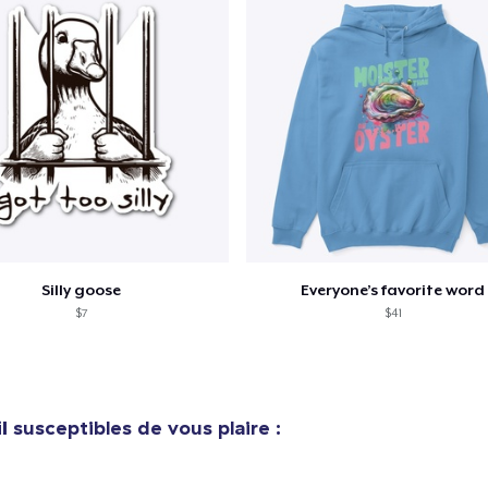
Procéder à la
Continuer Mes
Vérification
Unisex Classic Pullover Hoodie
40,99 $US
Unisex Classic Crewneck Sweatshirt
32,99 $US
Silly goose
Everyone’s favorite word
$7
$41
l
susceptibles de vous plaire :