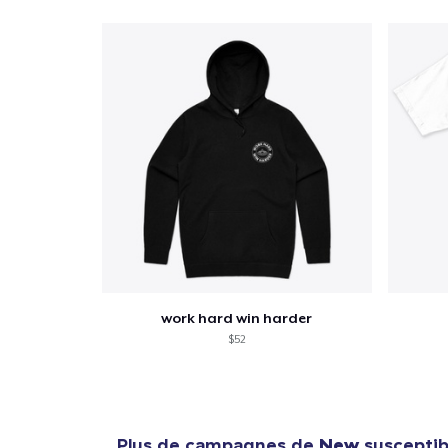
work hard win harder
$52
Plus de campagnes de
New
susceptibl