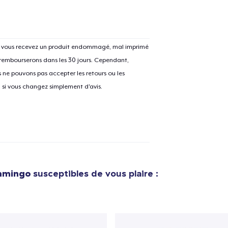
Si vous recevez un produit endommagé, mal imprimé
 rembourserons dans les 30 jours. Cependant,
ne pouvons pas accepter les retours ou les
u si vous changez simplement d'avis.
lamingo
susceptibles de vous plaire :
e ajouté au
Panier
V