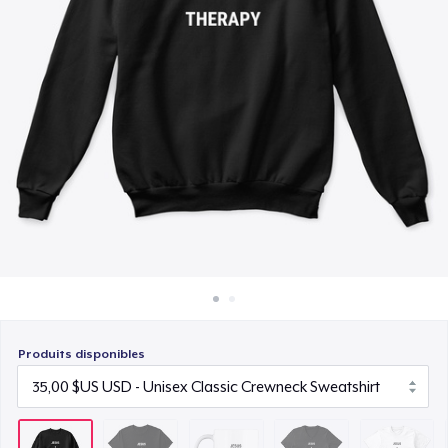
Comment ça marche
15,00 $US
Vendez partout
Premium V-Neck Tee
Vendre n'importe quoi
25,00 $US
Next Level 3600 | Premium Ring-Spun Cotton T-Shirt
25,00 $US
Premium V-Neck Tee
27,94 $US
Produits disponibles