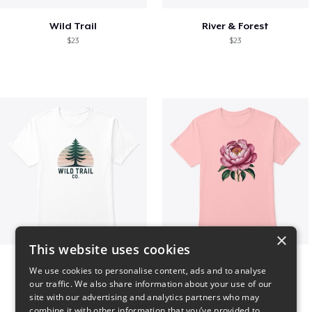
Wild Trail
River & Forest
$23
$23
×
This website uses cookies
Wild Trail Co.
Pink Flower
We use cookies to personalise content, ads and to analyse
$23
$23
our traffic. We also share information about your use of our
site with our advertising and analytics partners who may
combine it with other information that you’ve provided to