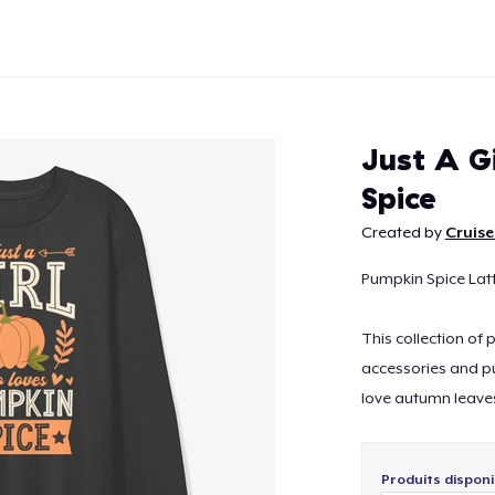
Just A G
Spice
Created by
Cruise
Continuer
Pumpkin Spice Lat
This collection of
accessories and pu
love autumn leaves
Produits disponi