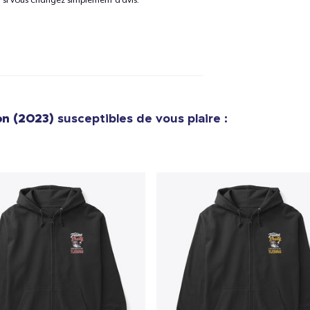
Tru Transfer Printed Classic Long Sleeve Tee
36,99 $US
Unisex Classic Pullover Hoodie
40,99 $US
on (2023)
susceptibles de vous plaire :
Classic Crew Neck T-Shirt
22,99 $US
Unisex Premium Pullover Hoodie
40,99 $US
Bella Canvas 3001 | Classic Unisex Jersey T-Shirt
21,99 $US
Comfort Tee
23,99 $US