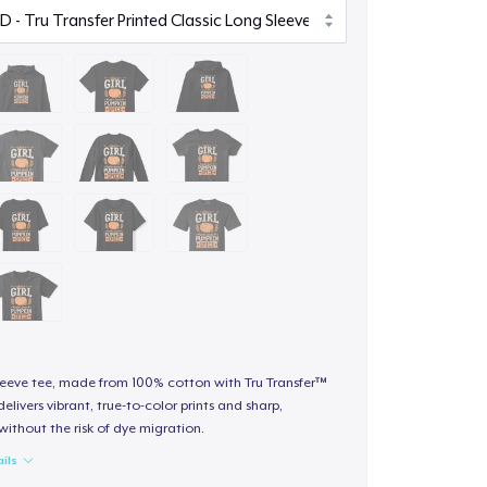
sleeve tee, made from 100% cotton with Tru Transfer™
elivers vibrant, true-to-color prints and sharp,
 without the risk of dye migration.
ails