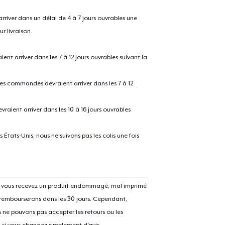
river dans un délai de 4 à 7 jours ouvrables une
r livraison.
 arriver dans les 7 à 12 jours ouvrables suivant la
 les commandes devraient arriver dans les 7 à 12
raient arriver dans les 10 à 16 jours ouvrables
e ajouté au
Panier
États-Unis, nous ne suivons pas les colis une fois
V
Si vous recevez un produit endommagé, mal imprimé
Procéder à la
 rembourserons dans les 30 jours. Cependant,
Continuer Mes
Vérification
ne pouvons pas accepter les retours ou les
u si vous changez simplement d'avis.