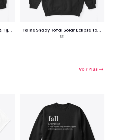
Feline Shady Total Solar Eclipse Tijuana
Feline Shady Total Solar Eclipse Toledo
$51
Voir Plus