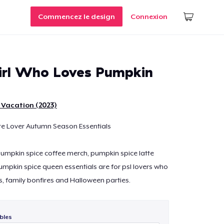
Commencez le design
Connexion
irl Who Loves Pumpkin
 Vacation (2023)
te Lover Autumn Season Essentials
 pumpkin spice coffee merch, pumpkin spice latte
mpkin spice queen essentials are for psl lovers who
, family bonfires and Halloween parties.
bles