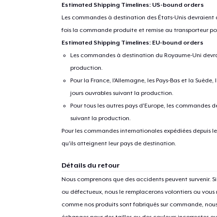
Estimated Shipping Timelines: US-bound orders
Les commandes à destination des États-Unis devraient ar
fois la commande produite et remise au transporteur pou
Estimated Shipping Timelines: EU-bound orders
Les commandes à destination du Royaume-Uni devraient
production.
Pour la France, l'Allemagne, les Pays-Bas et la Suède,
jours ouvrables suivant la production.
Pour tous les autres pays d'Europe, les commandes dev
suivant la production.
1
articl
Pour les commandes internationales expédiées depuis les 
qu'ils atteignent leur pays de destination.
Détails du retour
Nous comprenons que des accidents peuvent survenir. 
ou défectueux, nous le remplacerons volontiers ou vous
comme nos produits sont fabriqués sur commande, nous 
échanges pour des tailles ou des couleurs incorrectes o