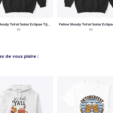
Unisex Classic Crewneck Sweatshirt
32,99 $US
Feline Shady Total Solar Eclipse Tijuana
Women's Classic Tee
$51
$51
23,99 $US
Heavy Tee
44,99 $US
s de vous plaire :
Tru transfer Printed Premium Tee
29,99 $US
Tru Transfer Printed Classic Tee
27,99 $US
Comfort Colors 1717 | Classic Heavyweight T-Shirt
24,99 $US