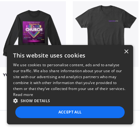
×
This website uses cookies
We use cookies to personalise content, ads and to analyse
our traffic. We also share information about your use of our
YCOG YOUTH VOLUNTEERS
BADZ71 2025
site with our advertising and analytics partners who may
$31
$24
combine it with other information that you’ve provided to
them or that they’ve collected from your use of their services.
Read more
SHOW DETAILS
ACCEPT ALL
Report this product
STRICTLY NECESSARY
PERFORMANCE