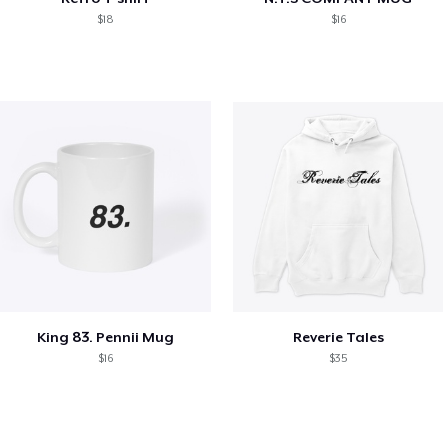
$18
$16
King 83. Pennii Mug
Reverie Tales
$16
$35