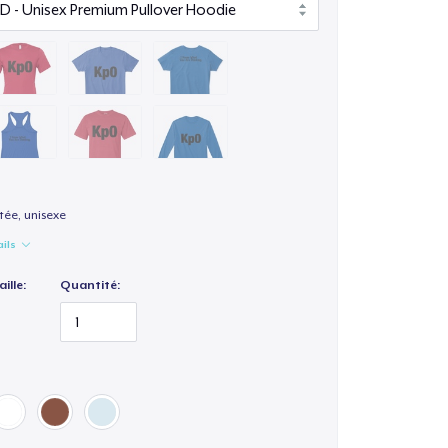
ée, unisexe
ails
ille:
Quantité: