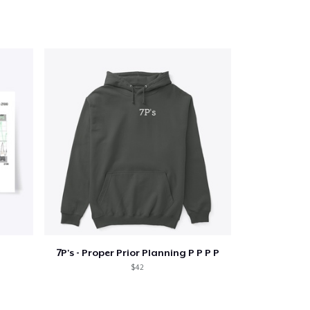
oir le Panier
Qté
7P's - Proper Prior Planning P P P P
 Achats
$42