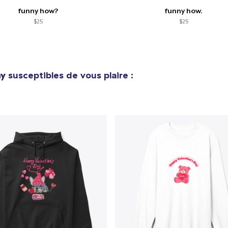
funny how?
funny how.
$25
$25
ay
susceptibles de vous plaire :