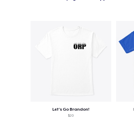
1
articl
Let's Go Brandon!
$20