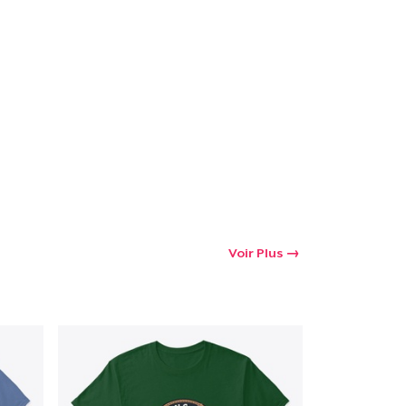
oir le Panier
Qté
 Achats
Voir Plus