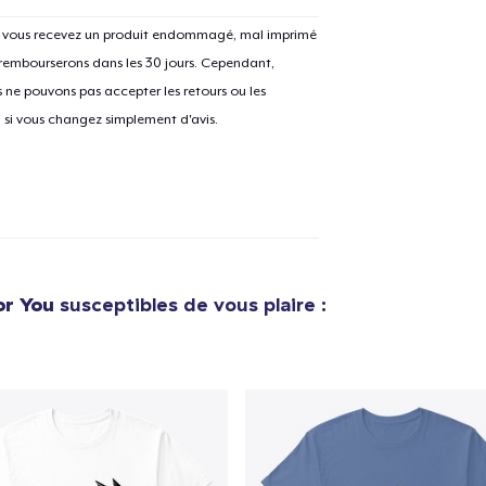
Si vous recevez un produit endommagé, mal imprimé
 rembourserons dans les 30 jours. Cependant,
ne pouvons pas accepter les retours ou les
e ajouté au
Panier
V
u si vous changez simplement d'avis.
Procéder à la
Continuer Mes
Vérification
or You
susceptibles de vous plaire :