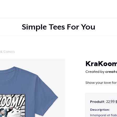
Simple Tees For You
 & Comics
Continuer
KraKoom
Created by
creato
Show your love for
Produit:
22,99 
Description:
Intemporel et fiab