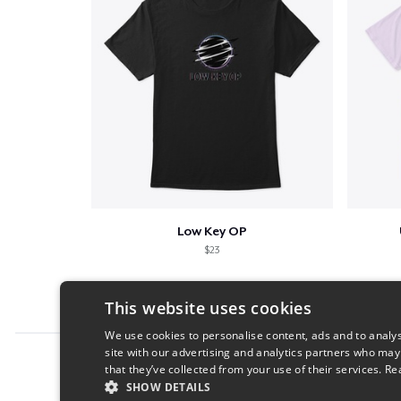
Low Key OP
$23
This website uses cookies
We use cookies to personalise content, ads and to analys
site with our advertising and analytics partners who may
Report this product
that they’ve collected from your use of their services.
Re
SHOW DETAILS