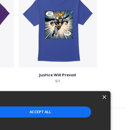
Justice Will Prevail
$23
×
ACCEPT ALL