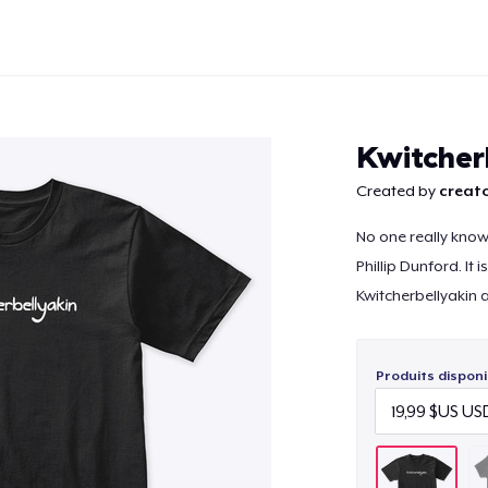
Kwitcher
Created by
creato
No one really know
Continuer
Phillip Dunford. It 
Kwitcherbellyakin 
Produits disponi