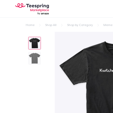
Home
Shop All
Shop by Category
Meme