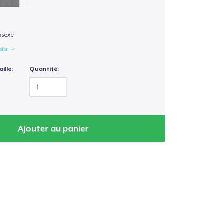
isexe
ails
ille:
Quantité:
Ajouter au panier