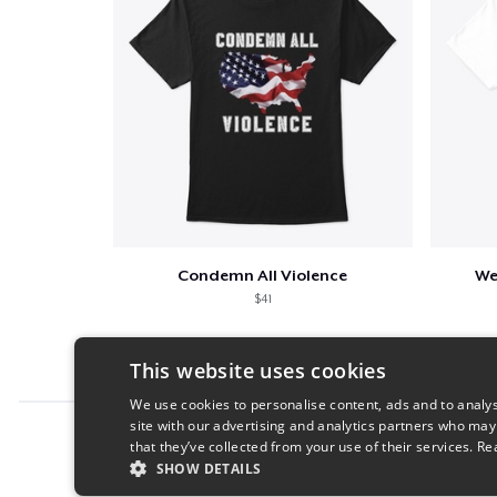
Condemn All Violence
We
$41
This website uses cookies
We use cookies to personalise content, ads and to analys
site with our advertising and analytics partners who may
Report this product
that they’ve collected from your use of their services.
Re
SHOW DETAILS