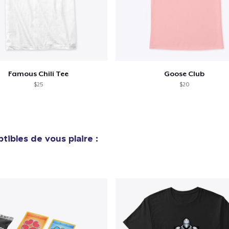
Continuer Mes
Vérification
Next Level 3600 | Premium Ring-Spun Cotton T-Shirt
19,99 $US
Famous Chili Tee
Goose Club
Women's Classic Tee
$25
$20
21,99 $US
tibles de vous plaire :