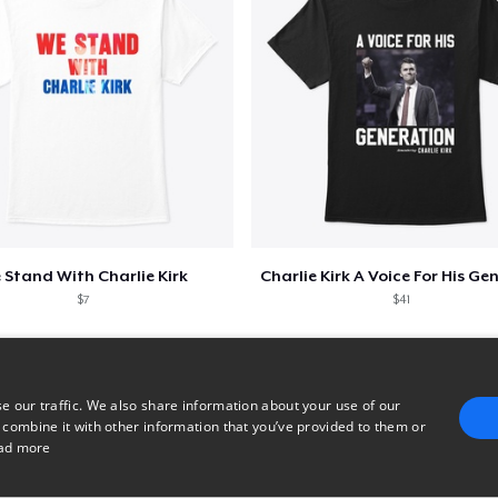
 Stand With Charlie Kirk
$7
$41
e our traffic. We also share information about your use of our
 combine it with other information that you’ve provided to them or
ad more