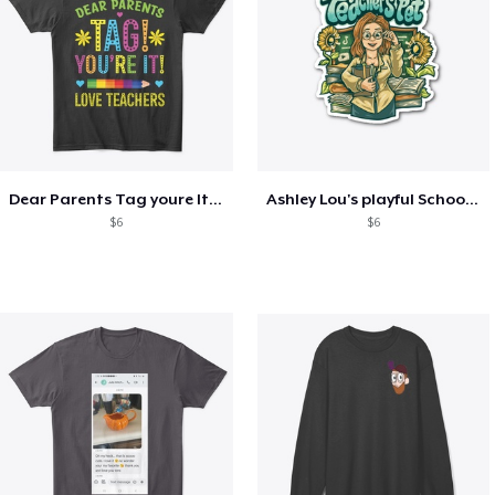
Dear Parents Tag youre It Love Teachers
Ashley Lou's playful School🏠 Collection
$6
$6