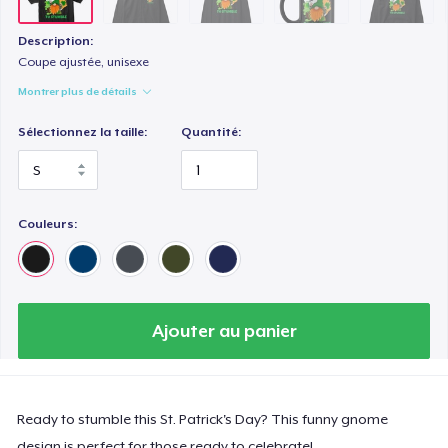
Unisex Classic Crewneck Sweatshirt
32,99 $US
Description:
Coupe ajustée, unisexe
Essential Tee
Montrer plus de détails
33,99 $US
Sélectionnez la taille:
Quantité:
Classic Long Sleeve Tee
30,99 $US
Couleurs:
Ajouter au panier
Ready to stumble this St. Patrick's Day? This funny gnome
design is perfect for those ready to celebrate!