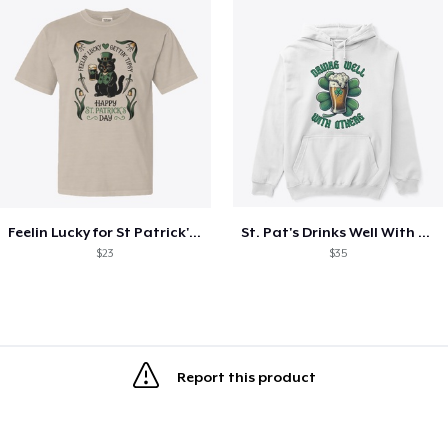
Feelin Lucky for St Patrick's Day
St. Pat's Drinks Well With Others
$23
$35
Report this product