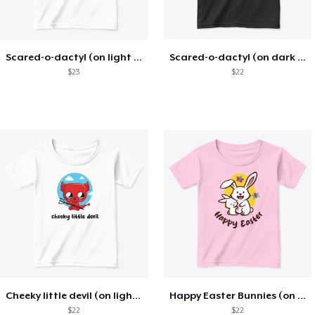
Scared-o-dactyl (on light colors)
Scared-o-dactyl (on dark colors)
$23
$22
Cheeky little devil (on light colors)
Happy Easter Bunnies (on light colors)
$22
$22