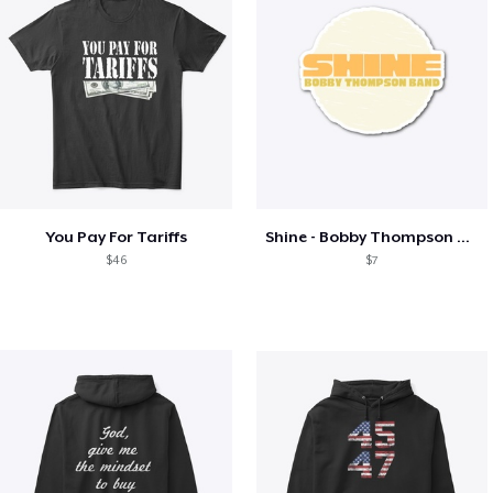
You Pay For Tariffs
Shine - Bobby Thompson Band Merch
$46
$7