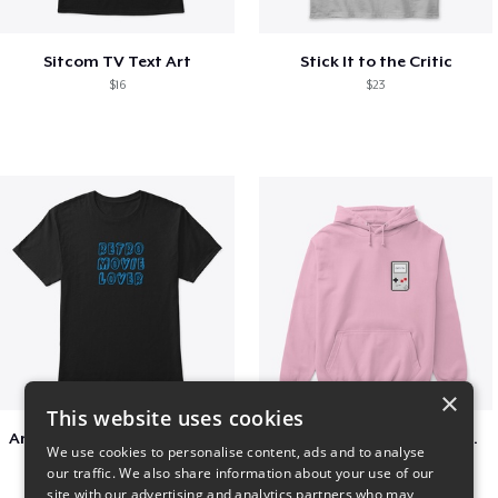
Sitcom TV Text Art
Stick It to the Critic
$16
$23
×
This website uses cookies
Amazing Retro Classic T-Shirt
Persian Cat watching Cats TV
We use cookies to personalise content, ads and to analyse
$25
$7
our traffic. We also share information about your use of our
site with our advertising and analytics partners who may