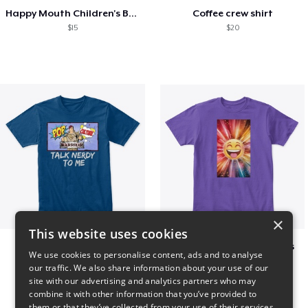
Happy Mouth Children's Book
Coffee crew shirt
$15
$20
×
This website uses cookies
PCW - Nerdy
I Spread happy vibrations
We use cookies to personalise content, ads and to analyse
$18
$23
our traffic. We also share information about your use of our
site with our advertising and analytics partners who may
combine it with other information that you’ve provided to
them or that they’ve collected from your use of their services.