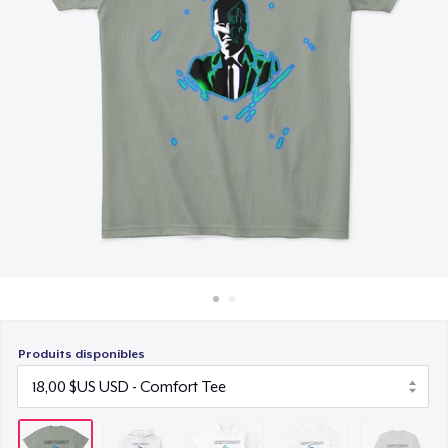
Comment ça marche
23,00 $US
Vendez partout
Women's Comfort Tee
Vendre n'importe quoi
17,00 $US
Classic Long Sleeve Tee
23,00 $US
Produits disponibles