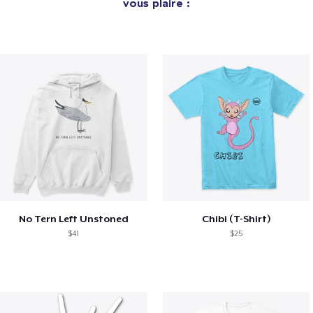
vous plaire :
No Tern Left Unstoned
Chibi (T-Shirt)
$41
$25