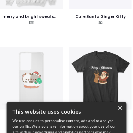
merry and bright sweatshirt christmas
Cute Santa Ginger Kitty
$33
$12
×
This website uses cookies
Peach Goma Christmas
Merry Christmas
We use cookies to personalise content, ads and to analyse
$26
$24
our traffic. We also share information about your use of our
site with our advertising and analytics partners who may