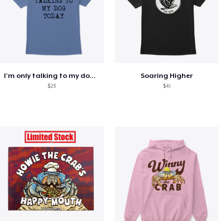
I'm only talking to my dog today
Soaring Higher
$23
$41