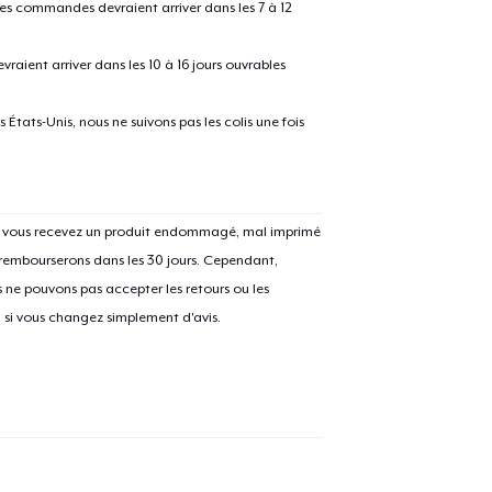
 les commandes devraient arriver dans les 7 à 12
raient arriver dans les 10 à 16 jours ouvrables
États-Unis, nous ne suivons pas les colis une fois
e ajouté au
Panier
V
Si vous recevez un produit endommagé, mal imprimé
 rembourserons dans les 30 jours. Cependant,
ne pouvons pas accepter les retours ou les
u si vous changez simplement d'avis.
Procéder à la
Continuer Mes
Vérification
Unisex Classic Pullover Hoodie
39,99 $US