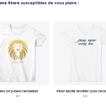
ons Store
susceptibles de vous plaire :
Kids Classic Pullover Hoodie
38,99 $US
Triblend Tee
24,99 $US
Women's Comfort Tee
24,99 $US
Kids Premium Tee
21,99 $US
ING OF JUDAH (WOMEN)
PRAY MORE WORRY LESS (WO
$23
$20