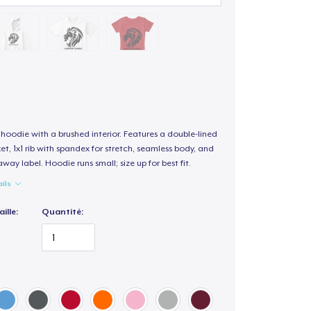
hoodie with a brushed interior. Features a double-lined
, 1x1 rib with spandex for stretch, seamless body, and
way label. Hoodie runs small; size up for best fit.
ails
ille:
Quantité: