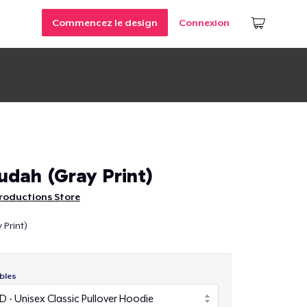
Commencez le design
Connexion
udah (Gray Print)
roductions Store
 Print)
bles