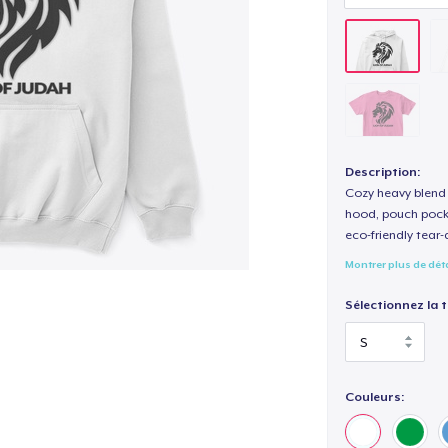
Description:
Cozy heavy blend 
hood, pouch pocket
eco-friendly tear-a
Montrer plus de dét
Sélectionnez la ta
Couleurs: