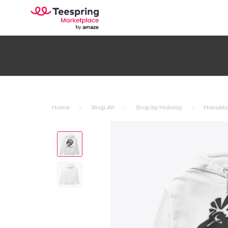
Home
Shop All
Shop by Holiday
Hanukk