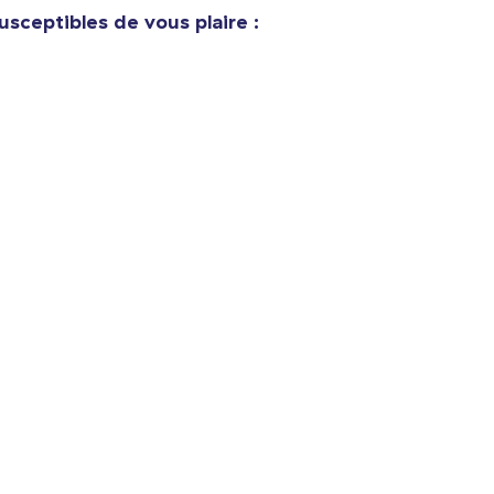
Unisex Classic Pullover Hoodie
usceptibles de vous plaire :
37,99 $US
Comfort Tee
24,99 $US
Mug
17,99 $US
Unisex Classic Crewneck Sweatshirt
31,99 $US
Women's Classic Tee
24,99 $US
Classic Long Sleeve Tee
29,99 $US