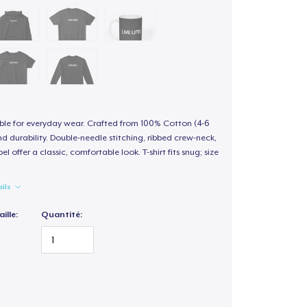
able for everyday wear. Crafted from 100% Cotton (4-6
d durability. Double-needle stitching, ribbed crew-neck,
 offer a classic, comfortable look. T-shirt fits snug; size
ails
ille:
Quantité: