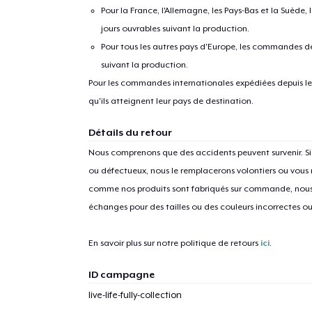
Pour la France, l'Allemagne, les Pays-Bas et la Suède,
jours ouvrables suivant la production.
Pour tous les autres pays d'Europe, les commandes dev
suivant la production.
Pour les commandes internationales expédiées depuis les 
qu'ils atteignent leur pays de destination.
1
articl
Détails du retour
Nous comprenons que des accidents peuvent survenir. 
ou défectueux, nous le remplacerons volontiers ou vous
comme nos produits sont fabriqués sur commande, nous 
échanges pour des tailles ou des couleurs incorrectes o
En savoir plus sur notre politique de retours
ici
.
ID campagne
live-life-fully-collection