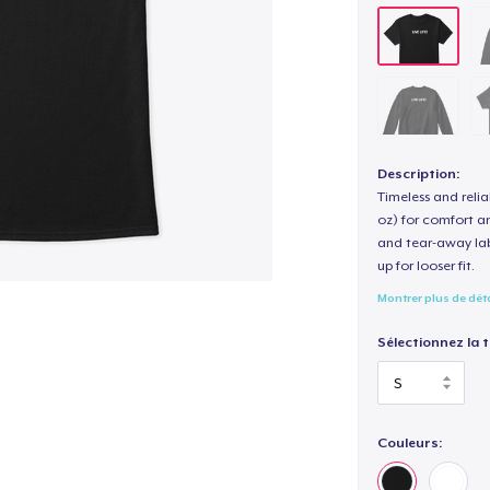
Description:
Timeless and reli
oz) for comfort an
and tear-away label
up for looser fit.
Montrer plus de dét
Sélectionnez la ta
Couleurs: