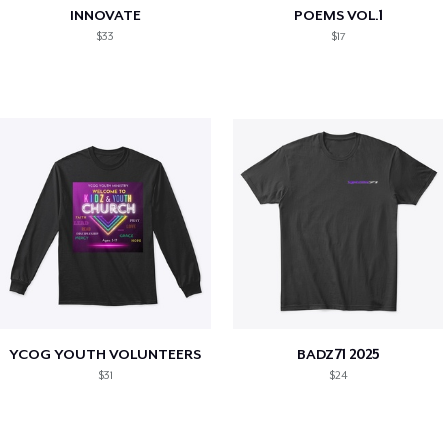
INNOVATE
POEMS VOL.1
$33
$17
YCOG YOUTH VOLUNTEERS
BADZ71 2025
$31
$24